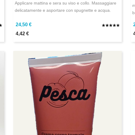
Applicare mattina e sera su viso e collo. Massaggiare
m
delicatamente e asportare con spugnette e acqua.
b
24,50 €
4,42 €