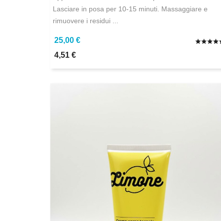
Lasciare in posa per 10-15 minuti. Massaggiare e
rimuovere i residui ...
25,00 €
4,51 €