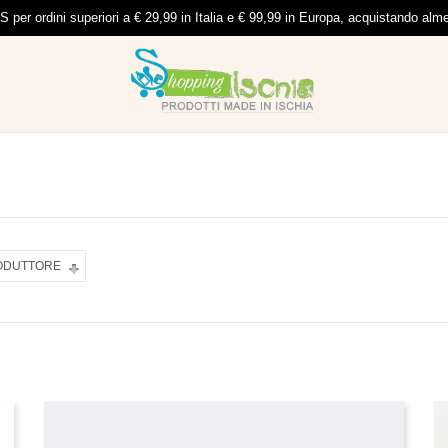
per ordini superiori a € 29,99 in Italia e € 99,99 in Europa, acquistando al
RODUTTORE