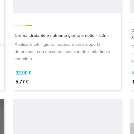
C
Crema idratante e nutriente giorno e notte – 50ml
3
Applicare tutti i giorni, mattina e sera, dopo la
mi
C
detersione, con movimenti circolari delle dita fino a
u
completo ...
b
32,00 €
5,77 €