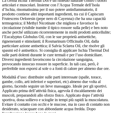
La crema Ischia Thermal Dol è un rimedio naturale contro i dolori
articolari e muscolari. Insieme con l’Acqua Termale dell’Isola
d’Ischia, rinomatissima per il suo potere antinfiammatorio, il
prodotto contiene altri importanti ingredienti, tra cui il Capiscum
Frutescens Oeloresin (pepe nero di Cayenna) che ha una capacità
termogenica; il Methyl Nicotinate che migliora e favorisce la
circolazione (visibile tramite il tipico rossore sulla pelle) e ben noto
anche perché utilizzato ricorrentemente in molti prodotti anticellulite;
l’Eucalyptus Globulus Oil, con le sue proprietà antisettiche,
rigneneranti e stimolanti; il Rosmarinum Officinalis Oil, dalla
particolare azione antisettica; il Salvia Sclarea Oil, che risolve gli
spasmi ed è antisettico. Si consiglia di applicare Ischia Thermal Dol
sulle parti dolenti durante le cure termali e per l’uso domiciliare.
Diversi ingredienti favoriscono la circolazione sanguigna,
provocando innocuo rossore in superficie. In tali casi, però, è
preferibile non esporsi al sole o a fonti di calore per almeno due ore.
Modalità d’uso: distribuire sulle parti interessate (spalle, torace,
gambe, collo, arti inferiori e superiori, etc) almeno due volta al
giorno, facendo seguire un lieve massaggio. Ideale per gli sportivi.
Applicato prima dell’attività fisica, agevola il riscaldamento dei
muscoli, preparandoli allo sforzo fisico. Applicato dopo l’attività
sportiva, dona sollievo e scioglie in tempi più rapidi la muscolatura.
Evitare il contatto con occhi e le mucose, ma in caso di contatto non
desiderato, sciacquare con abbondante acqua fredda. Dopo