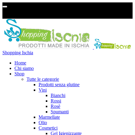
Spese di spedizione GRATIS per ordini superiori a € 29,99 in
Italia e € 99,99 in Europa, acquistando almeno un prodotto
cosmetico!
Shopping Ischia
Home
Chi siamo
Shop
Tutte le categorie
Prodotti senza glutine
Vini
Bianchi
Rossi
Rosè
Spumanti
Marmellate
Olio
Cosmetici
Gel Igienizzante