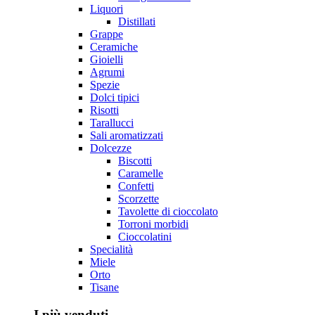
Liquori
Distillati
Grappe
Ceramiche
Gioielli
Agrumi
Spezie
Dolci tipici
Risotti
Tarallucci
Sali aromatizzati
Dolcezze
Biscotti
Caramelle
Confetti
Scorzette
Tavolette di cioccolato
Torroni morbidi
Cioccolatini
Specialità
Miele
Orto
Tisane
I più venduti