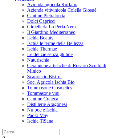
Azienda agricola Ruffano
Azienda vitivinicola Colella Giosuè
Cantine Pietratorcia
Dolci Capricci
Gioielleria La Perla Nera
Il Giardino Mediterraneo
Ischia Beauty
Ischia le terme della Bellezza
Ischia Thermae
Le delizie senza glutine
Naturischia
Ceramiche artistiche di Rosario Scotto di
Minico
Scapriccio Bistrot
Soc. Agricola Ischia Bio
Tommasone Cosmetics
Tommasone vini
Cantine Crateca
Distillerie Aragonesi
Nu poc e Ischia
Paolo May
Ischia TiSana
0