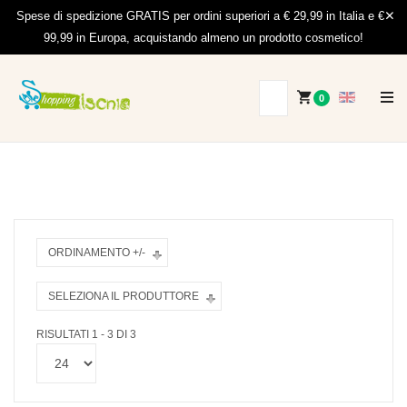
Spese di spedizione GRATIS per ordini superiori a € 29,99 in Italia e €
99,99 in Europa, acquistando almeno un prodotto cosmetico!
0
ORDINAMENTO +/-
SELEZIONA IL PRODUTTORE
RISULTATI 1 - 3 DI 3