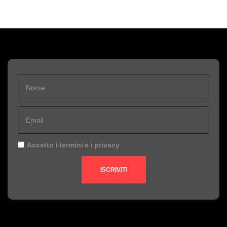
Accetto i
termini
e i
privacy
ISCRIVITI