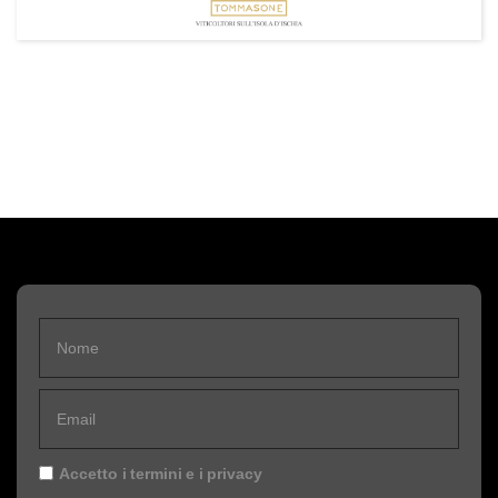
Accetto i
termini
e i
privacy