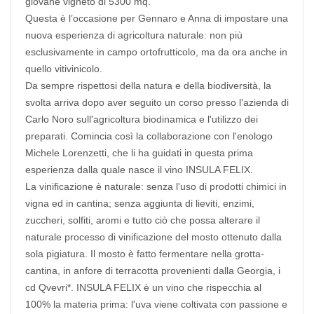
giovane vigneto di 5300 mq.
Questa è l’occasione per Gennaro e Anna di impostare una
nuova esperienza di agricoltura naturale: non più
esclusivamente in campo ortofrutticolo, ma da ora anche in
quello vitivinicolo.
Da sempre rispettosi della natura e della biodiversità, la
svolta arriva dopo aver seguito un corso presso l'azienda di
Carlo Noro sull'agricoltura biodinamica e l'utilizzo dei
preparati. Comincia così la collaborazione con l'enologo
Michele Lorenzetti, che li ha guidati in questa prima
esperienza dalla quale nasce il vino INSULA FELIX.
La vinificazione è naturale: senza l'uso di prodotti chimici in
vigna ed in cantina; senza aggiunta di lieviti, enzimi,
zuccheri, solfiti, aromi e tutto ciò che possa alterare il
naturale processo di vinificazione del mosto ottenuto dalla
sola pigiatura. Il mosto è fatto fermentare nella grotta-
cantina, in anfore di terracotta provenienti dalla Georgia, i
cd Qvevri*. INSULA FELIX è un vino che rispecchia al
100% la materia prima: l'uva viene coltivata con passione e