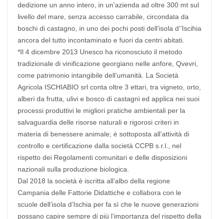
dedizione un anno intero, in un'azienda ad oltre 300 mt sul
livello del mare, senza accesso carrabile, circondata da
boschi di castagno, in uno dei pochi posti dell’isola d’’Iscihia
ancora del tutto incontaminato e fuori da centri abitati.
*Il 4 dicembre 2013 Unesco ha riconosciuto il metodo
tradizionale di vinificazione georgiano nelle anfore, Qvevri,
come patrimonio intangibile dell’umanità. La Società
Agricola ISCHIABIO srl conta oltre 3 ettari, tra vigneto, orto,
alberi da frutta, ulivi e bosco di castagni ed applica nei suoi
processi produttivi le migliori pratiche ambientali per la
salvaguardia delle risorse naturali e rigorosi criteri in
materia di benessere animale; è sottoposta all’attività di
controllo e certificazione dalla società CCPB s.r.l., nel
rispetto dei Regolamenti comunitari e delle disposizioni
nazionali sulla produzione biologica.
Dal 2018 la società è iscritta all’albo della regione
Campania delle Fattorie Didattiche e collabora con le
scuole dell’isola d’Ischia per fa sì che le nuove generazioni
possano capire sempre di più l’importanza del rispetto della