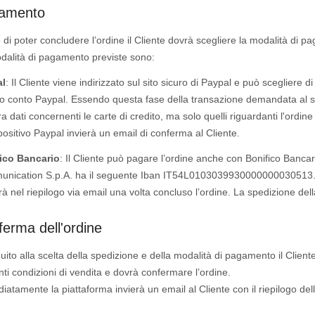
amento
e di poter concludere l’ordine il Cliente dovrà scegliere la modalità di 
dalità di pagamento previste sono:
l
: Il Cliente viene indirizzato sul sito sicuro di Paypal e può scegliere d
o conto Paypal. Essendo questa fase della transazione demandata al sit
ra dati concernenti le carte di credito, ma solo quelli riguardanti l'ordin
positivo Paypal invierà un email di conferma al Cliente.
ico Bancario
: Il Cliente può pagare l’ordine anche con Bonifico Bancario
nication S.p.A. ha il seguente Iban IT54L0103039930000000030513. Nell
rà nel riepilogo via email una volta concluso l’ordine. La spedizione del
erma dell'ordine
uito alla scelta della spedizione e della modalità di pagamento il Cliente
ti condizioni di vendita e dovrà confermare l’ordine.
atamente la piattaforma invierà un email al Cliente con il riepilogo dell