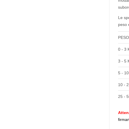
modal
subor
Le spe
peso e
PESO
0 - 3
3 - 5
5 - 1
10 - 
25 - 
Atten
firma