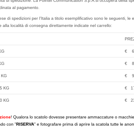
ità di spedizione. La Pointel Communication S.p.A.si occuperà della sp
dinata al pagamento.
se di spedizioni per l'Italia a titolo esemplificativo sono le seguenti, le
 alla località di consegna direttamente indicate nel carrello:
PRE
 KG
€ 6
 KG
€ 8
0 KG
€ 9
25 KG
€ 1
50 KG
€ 2
zione
! Qualora lo scatolo dovesse presentare ammaccature o macchie an
ndo con "
RISERVA
" e fotografare prima di aprire la scatola tutte le anom