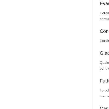
Evas
L’ordi
comuni
Conc
L’ordi
Giac
Qualor
punti 
Fatt
I prod
merce
Canc