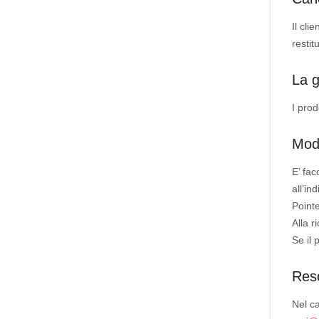
Il cli
restit
La g
I prod
Moda
E’ fac
all’in
Pointe
Alla r
Se il 
Reso
Nel ca