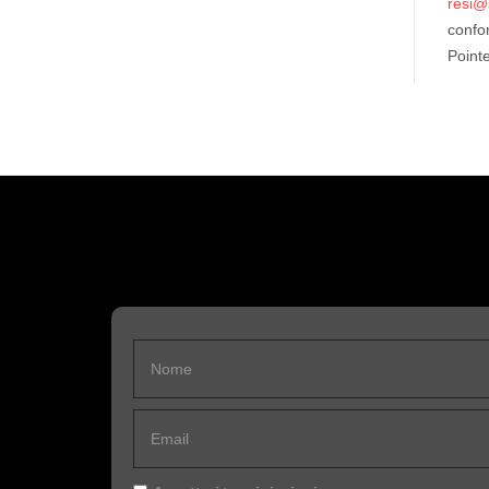
resi@
confor
Pointe