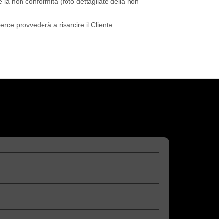
 la non conformità (foto dettagliate della non
erce provvederà a risarcire il Cliente.