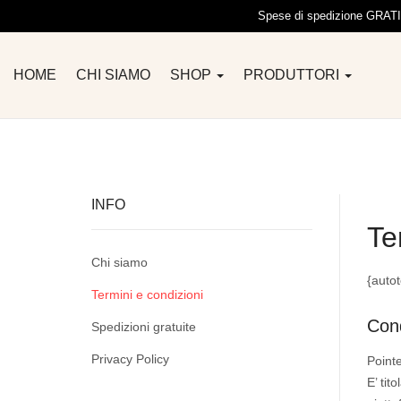
Spese di spedizione GRATIS 
HOME
CHI SIAMO
SHOP
PRODUTTORI
INFO
Te
Chi siamo
{auto
Termini e condizioni
Cond
Spedizioni gratuite
Privacy Policy
Point
E’ tit