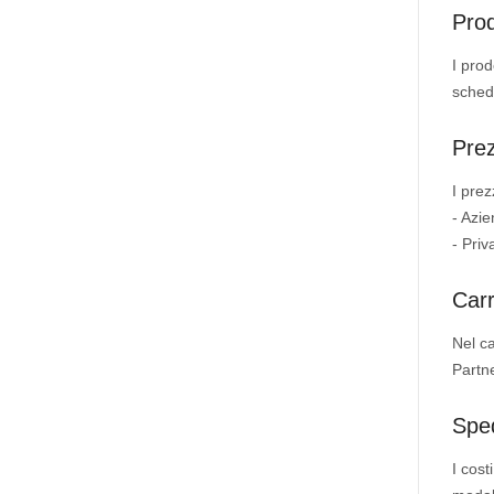
Prod
I prod
scheda
Prez
I prez
- Azie
- Priv
Carr
Nel ca
Partne
Spe
I cost