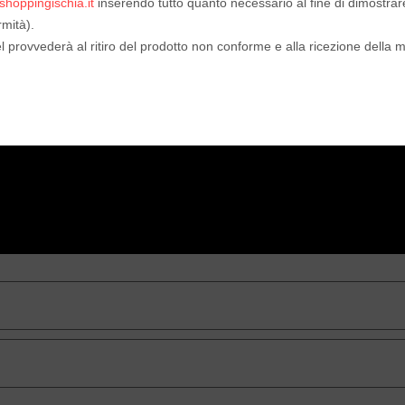
shoppingischia.it
inserendo tutto quanto necessario al fine di dimostrare
mità).
l provvederà al ritiro del prodotto non conforme e alla ricezione della m