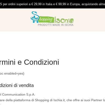
per ordini superiori a € 29,99 in Italia e € 99,99 in Europa, acquistando al
rmini e Condizioni
toc enabled=yes}
izioni di vendita
el Communication S.p.A.
olare della piattaforma di Shopping di Ischia.it, che offre ai suoi Partner l