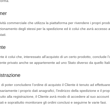
forma.
ner
ttività commerciale che utilizza la piattaforma per rivendere i propri prodo
ionamento degli stessi per la spedizione ed è colui che avrà accesso ai d
tati.
nte
ente è colui che, interessato all’acquisto di un certo prodotto, conclude 
ente privato anche se appartenente ad uno Stato diverso da quello Ital
strazione
e di poter concludere l’ordine di acquisto il Cliente è tenuto ad effettuar
ariamente i proprio dati anagrafici, l’indirizzo della spedizione e il prop
uito alla registrazione, il Cliente avrà modo di accedere al suo accoun
ati e soprattutto monitorare gli ordini conclusi e seguirne le varie fasi.