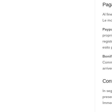
Pag
Al fin
Le mo
Paypa
propri
regist
esito 
Bonif
Commu
arrive
Conf
In seg
presen
Immedi