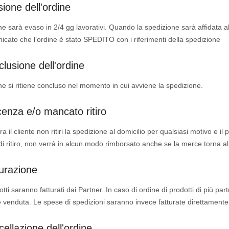
ione dell'ordine
ne sarà evaso in 2/4 gg lavorativi. Quando la spedizione sarà affidata al 
cato che l’ordine è stato SPEDITO con i riferimenti della spedizione
lusione dell'ordine
ne si ritiene concluso nel momento in cui avviene la spedizione.
enza e/o mancato ritiro
a il cliente non ritiri la spedizione al domicilio per qualsiasi motivo e i
di ritiro, non verrà in alcun modo rimborsato anche se la merce torna al
urazione
otti saranno fatturati dai Partner. In caso di ordine di prodotti di più par
 venduta. Le spese di spedizioni saranno invece fatturate direttament
ellazione dell'ordine