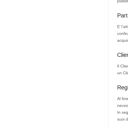
piatta
Part
E’ l’a
confez
acquis
Clie
Il Cli
un Cli
Regi
Al fin
necess
In seg
suoi d