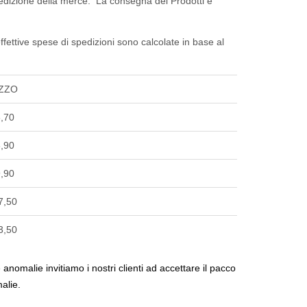
edizione della merce. La consegna dei Prodotti è
 effettive spese di spedizioni sono calcolate in base al
ZZO
,70
,90
,90
7,50
3,50
omalie invitiamo i nostri clienti ad accettare il pacco
alie.