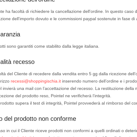
ente ha facoltà di richiedere la cancellazione dell'ordine. In questo caso
uzione dell'importo dovuto e le commissioni paypal sostenute in fase di 
aranzia
otti sono garantiti come stabilito dalla legge italiana.
lità recesso
oltà del Cliente di recedere dalla vendita entro 5 gg dalla ricezione de
dirizzo
recessi@shoppingischia.it
inserendo numero dell’ordine e i prodott
l invierà una mail con l’accettazione del recesso. La restituzione della 
icezione del prodotto reso, Pointel ne verificherà l’integrità.
prodotto supera il test di integrità, Pointel provvederà al rimborso del cor
 del prodotto non conforme
so in cui il Cliente riceve prodotti non conformi a quelli ordinati o det