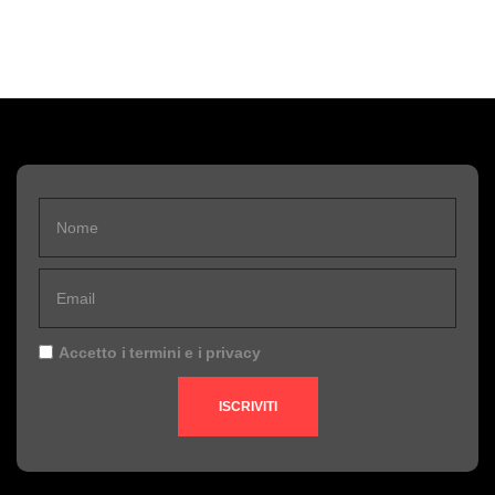
Accetto i
termini
e i
privacy
ISCRIVITI