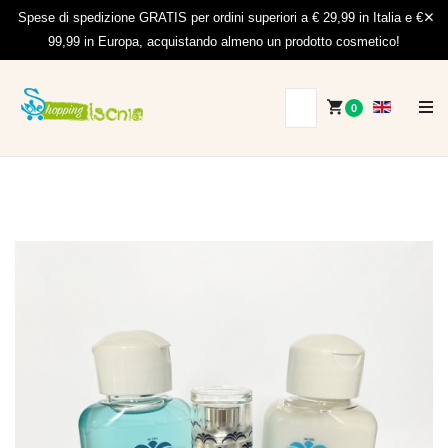
Spese di spedizione GRATIS per ordini superiori a € 29,99 in Italia e €
99,99 in Europa, acquistando almeno un prodotto cosmetico!
0