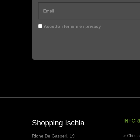
Accetto i
termini
e i
privacy
INFOR
Shopping Ischia
Rione De Gasperi, 19
Chi si