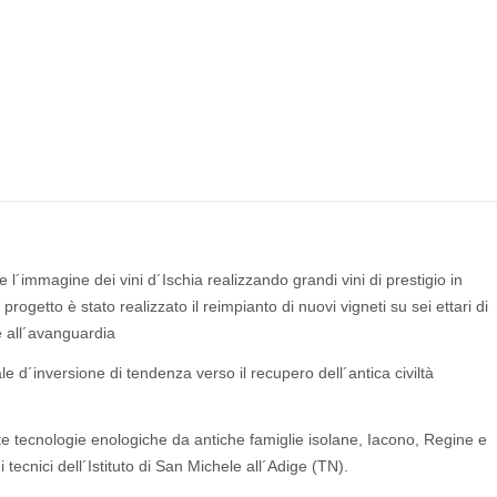
e l´immagine dei vini d´Ischia realizzando grandi vini di prestigio in
rogetto è stato realizzato il reimpianto di nuovi vigneti su sei ettari di
e all´avanguardia
e d´inversione di tendenza verso il recupero dell´antica civiltà
zate tecnologie enologiche da antiche famiglie isolane, Iacono, Regine e
tecnici dell´Istituto di San Michele all´Adige (TN).