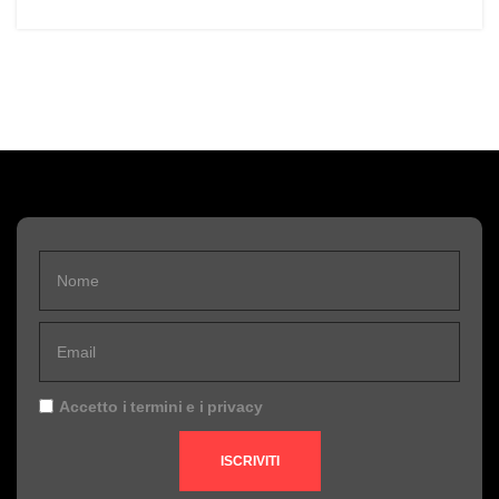
Accetto i
termini
e i
privacy
ISCRIVITI