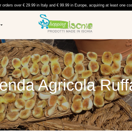
r orders over € 29.99 in Italy and € 99.99 in Europe, acquiring at least one co
enda Agricola Ruf