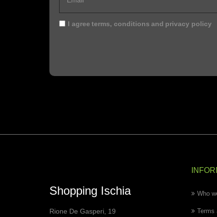
I agree
terms, conditions
and
privacy policy
INFOR
Shopping Ischia
Who we
Rione De Gasperi, 19
Terms 