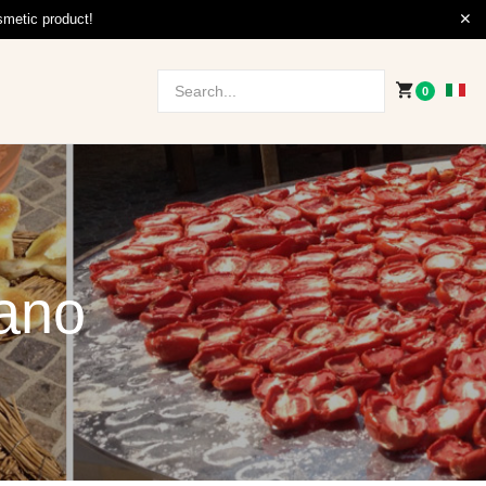
smetic product!
0
fano