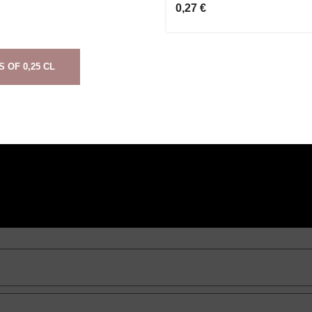
0,27 €
 OF 0,25 CL