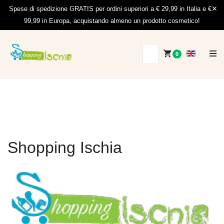
Spese di spedizione GRATIS per ordini superiori a € 29,99 in Italia e €
99,99 in Europa, acquistando almeno un prodotto cosmetico!
0
Shopping Ischia