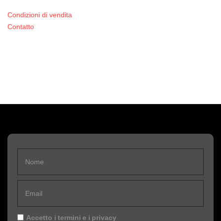
Condizioni di vendita
Contatto
Accetto i
termini
e i
privacy