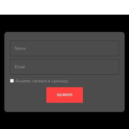
Accetto i
termini
e i
privacy
ISCRIVITI