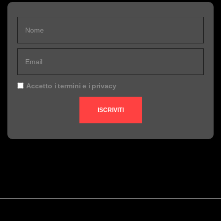
Accetto i
termini
e i
privacy
ISCRIVITI