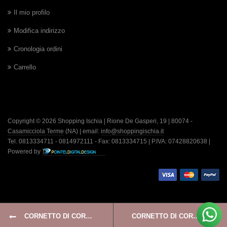
Il mio profilo
Modifica indirizzo
Cronologia ordini
Carrello
Copyright © 2026 Shopping Ischia | Rione De Gasperi, 19 | 80074 -
Casamicciola Terme
(NA) | email:
info@shoppingischia.it
Tel. 0813334711 - 0814972111 - Fax: 0813334715 | P.IVA: 07428820638 |
Powered by
CORNETTO DI CORALLO 2A MISURA CON COLLANA IN ARGENTO 925
CORNETTO DI CORALLO ROSSO 2A MISURA CON COLLANA DI CAUCCIÙ