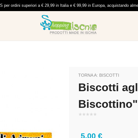
per ordini superiori a € 29,99 in Italia e € 99,99 in Europa, acquistando al
TORNA A: BISCOTTI
Biscotti agl
Biscottino"
5,00 €