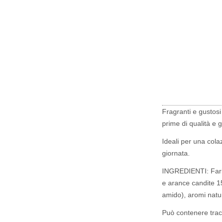
Fragranti e gustosi 
prime di qualità e g
Ideali per una col
giornata.
INGREDIENTI: Farin
e arance candite 15
amido), aromi natura
Può contenere tracc