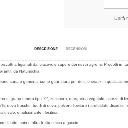
Unità 
DESCRIZIONE
RECENSIONI
biscotti artigianali dal piacevole sapore dei nostri agrumi. Prodotti in It
arantiti da Naturischia.
azione sana e genuina, come guarnitura per dolci o snack in qualsiasi 
a di grano tenero tipo "0", zucchero, margarina vegetale, scorze di l
%, uova fresche, tuorli di uova, polvere lievitare (pirofosfato disodico,
li, sale, emulsionante : lecitina.
e di latte, soia e altra frutta secca a guscio