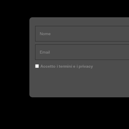
Accetto i
termini
e i
privacy