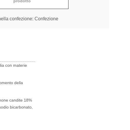
prodotto
nella confezione: Confezione
alia con materie
momento della
imone candite 18%
 sodio bicarbonato,