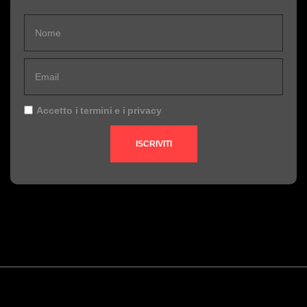
Accetto i
termini
e i
privacy
ISCRIVITI