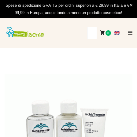
Spese di spedizione GRATIS per ordini superiori a € 29,99 in Italia e €
99,99 in Europa, acquistando almeno un prodotto cosmetico!
0