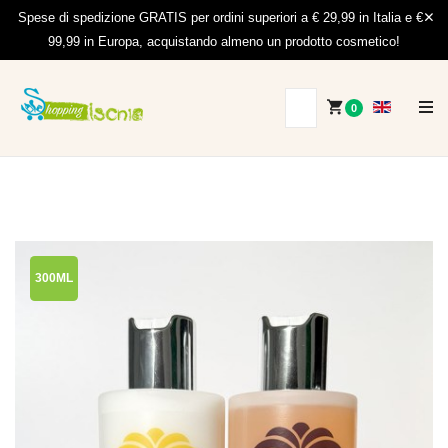
Spese di spedizione GRATIS per ordini superiori a € 29,99 in Italia e €
99,99 in Europa, acquistando almeno un prodotto cosmetico!
0
300ML