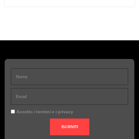
Accetto i
termini
e i
privacy
ISCRIVITI