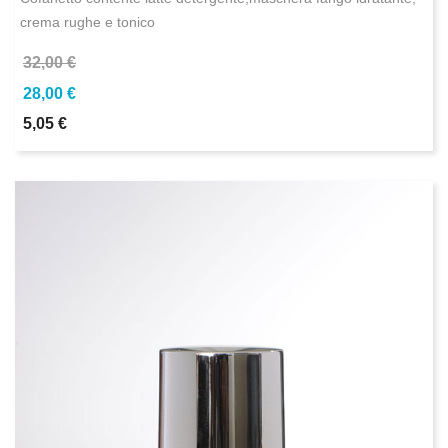
crema rughe e tonico
32,00 €
28,00 €
5,05 €