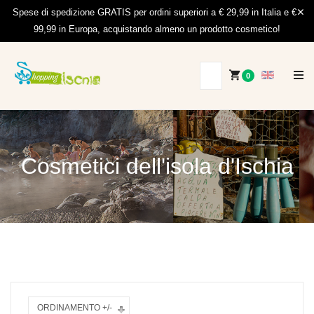
Spese di spedizione GRATIS per ordini superiori a € 29,99 in Italia e €
99,99 in Europa, acquistando almeno un prodotto cosmetico!
0
Cosmetici dell'isola d'Ischia
ORDINAMENTO +/-