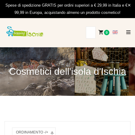
Spese di spedizione GRATIS per ordini superiori a € 29,99 in Italia e €
99,99 in Europa, acquistando almeno un prodotto cosmetico!
0
Cosmetici dell'isola d'Ischia
ORDINAMENTO -/+