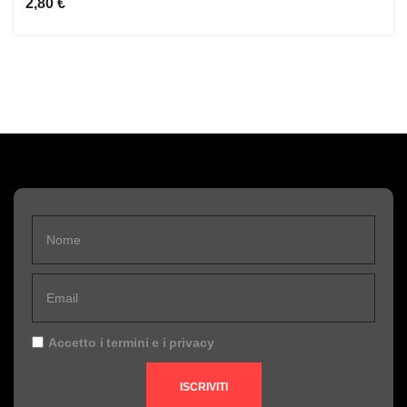
2,80 €
Accetto i
termini
e i
privacy
ISCRIVITI