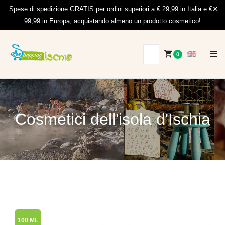
Spese di spedizione GRATIS per ordini superiori a € 29,99 in Italia e €
99,99 in Europa, acquistando almeno un prodotto cosmetico!
0
Cosmetici dell'isola d'Ischia
100 ML