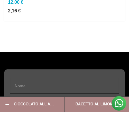
12,00 €
2,16 €
CIOCCOLATO ALL’ARANCIA 100GR
BACETTO AL LIMONE
Accetto i
termini
e i
privacy