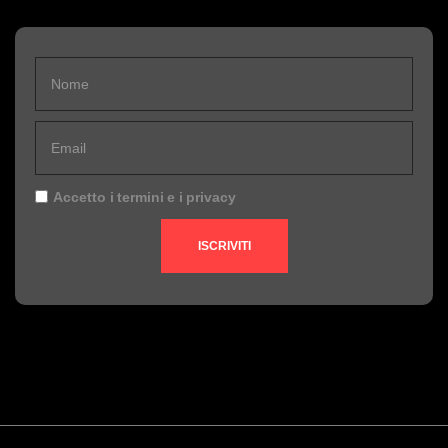
Accetto i
termini
e i
privacy
ISCRIVITI