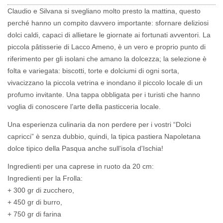
Claudio e Silvana si svegliano molto presto la mattina, questo
perché hanno un compito davvero importante: sfornare deliziosi
dolci caldi, capaci di allietare le giornate ai fortunati avventori. La
piccola pâtisserie di Lacco Ameno, è un vero e proprio punto di
riferimento per gli isolani che amano la dolcezza; la selezione è
folta e variegata: biscotti, torte e dolciumi di ogni sorta,
vivacizzano la piccola vetrina e inondano il piccolo locale di un
profumo invitante. Una tappa obbligata per i turisti che hanno
voglia di conoscere l’arte della pasticceria locale.
Una esperienza culinaria da non perdere per i vostri “Dolci
capricci” è senza dubbio, quindi, la tipica pastiera Napoletana
dolce tipico della Pasqua anche sull'isola d'Ischia!
Ingredienti per una caprese in ruoto da 20 cm:
Ingredienti per la Frolla:
+ 300 gr di zucchero,
+ 450 gr di burro,
+ 750 gr di farina