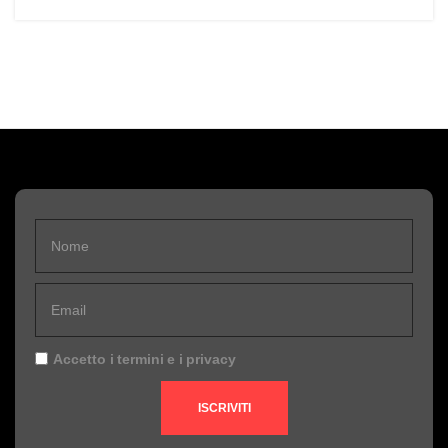
Accetto i
termini
e i
privacy
ISCRIVITI