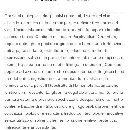
DESCRIZIONE
RECENSIONI
Grazie ai molteplici principi attivi contenuti, il siero gel viso
all’acido ialuronico aiuta a rimpolpare e definire il contorno del
viso. L’acido ialuronico, altamente idratante, fa apparire la pelle
distesa e tonica. Contiene microalga Porphyridium Cruentum,
peptide antirughe e peptide argireline che hanno una forte azione
anti age, rassodante, ristrutturante; riducono le rughe di
espressione sul viso, in particolare intorno alla fronte e agli occhi.
I semi di quinoa hanno un effetto filmogeno e tensore. Contiene
peptide ad azione drenante, che riduce le borse sotto gli occhi ed
ha effetto decongestionante, aumentando l’elasticità e la
luminosità della pelle. Il fitoestratto di Hamamelis ha un’azione
lenitiva e rinfrescante. La glicerina vegetale aiuta a mantenere la
barriera esterna e previene secchezza e desquamazione. Inoltre
contiene bacche di mirtillo, cetriolo e ginkgo biloba provenienti da
coltivazioni biologiche estratte a freddo con tecnologie innovative
senza utilizzo di solventi che hanno azione lenitiva, protettiva,
rinfrescante e antiossidante.