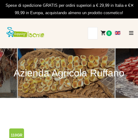
Spese di spedizione GRATIS per ordini superiori a € 29,99 in Italia e €
99,99 in Europa, acquistando almeno un prodotto cosmetico!
0
Azienda Agricola Ruffano
110GR