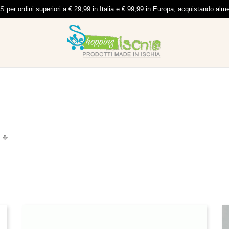
per ordini superiori a € 29,99 in Italia e € 99,99 in Europa, acquistando al