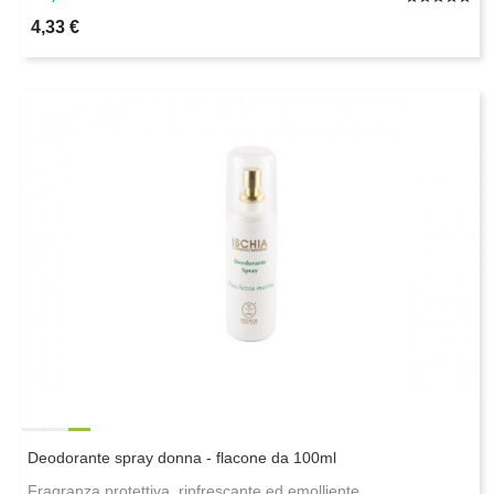
4,33 €
Deodorante spray donna - flacone da 100ml
Fragranza protettiva, rinfrescante ed emolliente