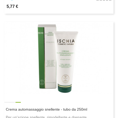
5,77 €
Crema automassaggio snellente - tubo da 250ml
Per un'azione snellente, rimodellante e drenante