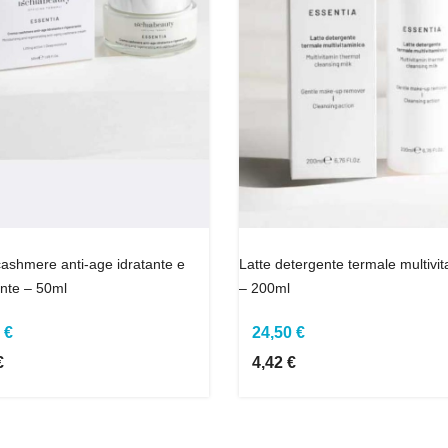
Latte detergente termale multivi
ashmere anti-age idratante e
– 200ml
nte – 50ml
24,50 €
 €
4,42 €
€