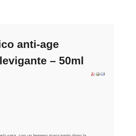
ico anti-age
 levigante – 50ml
ina e/o sera, con un leggero massaggio dopo la