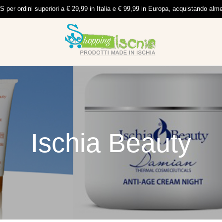
per ordini superiori a € 29,99 in Italia e € 99,99 in Europa, acquistando al
Ischia Beauty