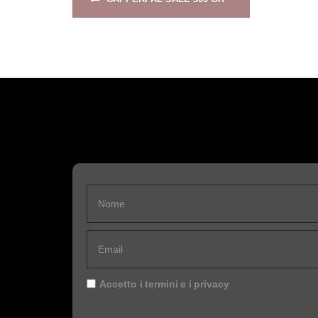
Accetto i
termini
e i
privacy