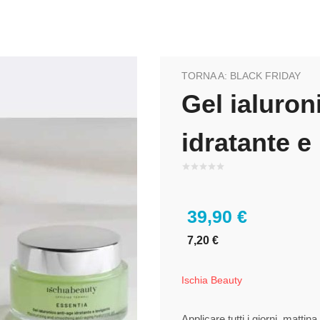
TORNA A: BLACK FRIDAY
Gel ialuron
idratante e
39,90 €
7,20 €
Ischia Beauty
Applicare tutti i giorni, matt