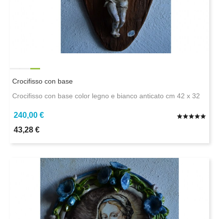
Crocifisso con base
Crocifisso con base color legno e bianco anticato cm 42 x 32
240,00 €
43,28 €