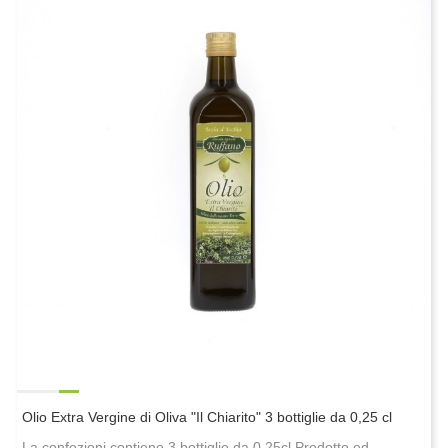
Olio Extra Vergine di Oliva "Il Chiarito" 3 bottiglie da 0,25 cl
La confezioni contiene 3 bottiglie da 0,25cl Prodotto ed