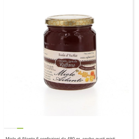
Miele di Alianto 6 confezioni da 480 gr. anche gusti misti