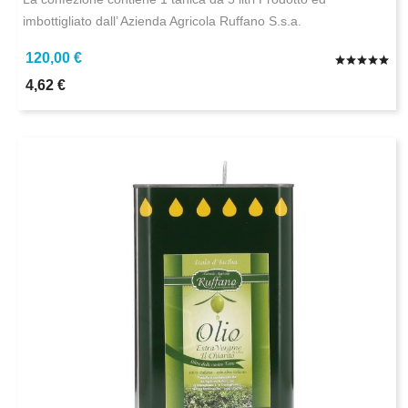
imbottigliato dall’ Azienda Agricola Ruffano S.s.a.
120,00 €
4,62 €