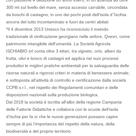
con passione e dedizione un anno intero, in un'azienda ad oltre
300 mt sul livello del mare, senza accesso carrabile, circondata
da boschi di castagno, in uno dei pochi posti dell’isola d’’Iscihia
ancora del tutto incontaminato e fuori da centri abitati.
*Il 4 dicembre 2013 Unesco ha riconosciuto il metodo
tradizionale di vinificazione georgiano nelle anfore, Qvevri, come
patrimonio intangibile dell’umanità. La Società Agricola
ISCHIABIO srl conta oltre 3 ettari, tra vigneto, orto, alberi da
frutta, ulivi e bosco di castagni ed applica nei suoi processi
produttivi le migliori pratiche ambientali per la salvaguardia delle
risorse naturali e rigorosi criteri in materia di benessere animale;
è sottoposta all’attività di controllo e certificazione dalla società
CCPB s.r.l., nel rispetto dei Regolamenti comunitari e delle
disposizioni nazionali sulla produzione biologica.
Dal 2018 la società è iscritta all’albo della regione Campania
delle Fattorie Didattiche e collabora con le scuole dell’isola
d’Ischia per fa sì che le nuove generazioni possano capire
sempre di più l’importanza del rispetto della natura, della
biodiversità e del proprio territorio.