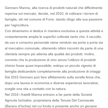
Gennaro Manna, alla ricerca di prodotti naturali che difficilmente
reperiva sul mercato, decide, nel 2010, di coltivare i terreni di
famiglia, siti nel comune di Forio, dando sfogo alla sua passione
per l’agricoltura.
Con dinamismo si dedica in maniera esclusiva a questa attività e
costantemente amplia le superfici coltivate tanto che, il raccolto,
da uso e consumo personale viene venduto sia porta a porta sia
al mercatino comunale, ottenendo ottimi riscontri da parte di una
clientela sempre più attenta alla qualità dei prodotti. Inoltre,
convinto che la produzione di vino senza l’utilizzo di prodotti
chimici fosse quasi impossibile, estirpa un piccolo vigneto di
famiglia dedicandolo completamente alla produzione di ortaggi.
Dal 2015 Gennaro può fare affidamento sulla sorella Anna che,
dopo una laurea in economia e diverse esperienze lavorative,
sceglie una vita a contatto con la natura.
Nel 2016 i fratelli Manna entrano a far parte della Società
Agricola Ischiabio, proprietaria della Tenuta Del Cannavale
(Barano d'Ischia) nel cui fondo è presente anche un giovane